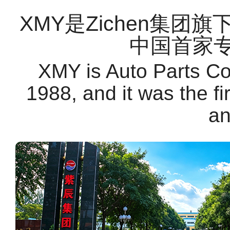
XMY是Zichen集团
中国首家
XMY is Auto Parts C
1988, and it was the f
an